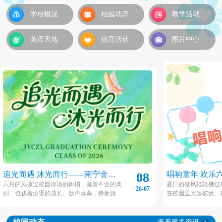
学校概况
校园动态
教学活动
英语天地
德育活动
图片中心
追光而遇 沐光而行——南宁金源
唱响童年 欢乐
08
城卓立小学2026届毕业典礼
城卓立小学20
六月的风掠过校园操场的树梢，藏着不舍的离
夏日的微风轻轻拂过
26-07
别，也载着滚烫的成长。歌声落幕，崭新旅程
在校园里此起彼伏。
动
就此开启，愿金源城卓立小学2026届毕业生们
子里，金源城卓立小
带着校园的热忱与初心，踏过山海，奔赴下一
一”艺术节系列活动在
场闪闪发光的未来。
之际拉开帷幕！