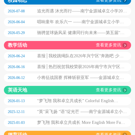
校园动态
查看更多资讯
追光而遇 沐光而行——南宁金源城卓立小学2026
2026-07-08
届毕业典礼
唱响童年 欢乐六一 ——南宁金源城卓立小学
2026-06-04
2026艺术节系列主题活动
驰骋篮球扬风采 健康同行向未来——第五届“卓
2026-05-29
立杯”篮球联赛闭幕式
教学活动
查看更多资讯
喜报│我校跳绳队在2026年兴宁区“奔跑吧·少
2026-06-24
年”儿童青少年主题健身活动暨“南小兴友小宁”杯
喜报│热烈祝贺我校荣获2026年南宁市兴宁区中
2026-06-16
学生跳绳比赛中斩获佳绩
小学“阳光大课间”展示活动一等奖
小将征战国赛 挥棒斩获亚军 ——金源城卓立学
2026-06-12
前部 U6 棒球队征战全国软式棒垒球赛载誉而归
英语天地
查看更多资讯
“梦飞翔 我和卓立共成长” Colorful English
2026-01-13
Confidence Glow 第七届英语展示艺术节暨英语教
“英”采飞扬 “语”绽光芒 ——南宁金源城卓立小学
2025-12-11
学汇报展演
第二届 “卓立 Level ”英语测评
梦飞翔 我和卓立共成长 More English More Fun
2025-01-03
——第六届英语展示艺术节暨英语教学汇报展演
德育活动
查看更多资讯